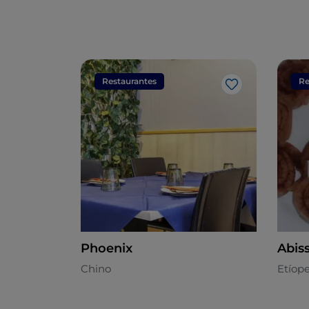
Restaurantes
Re
Me gusta
Phoenix
Abiss
Chino
Etíop