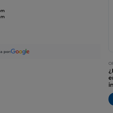
 pm
 am
a por:
O
¿
e
i