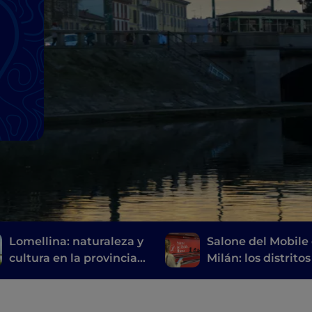
a
Lomellina: naturaleza y
Salone del Mobile
cultura en la provincia
Milán: los distritos
de Pavía
eventos que no d
perderse en
Fuorisalone