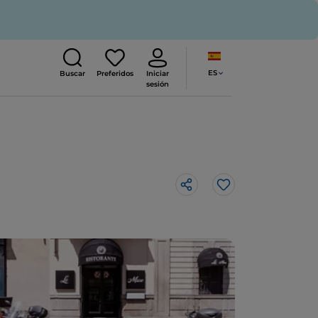
ES
Buscar
Preferidos
Iniciar
sesión
Me gusta