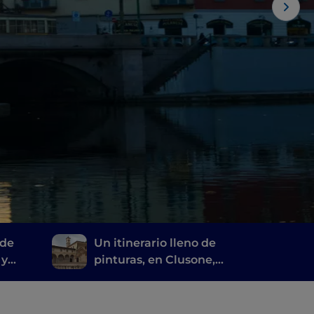
 de
Un itinerario lleno de
 y
pinturas, en Clusone,
ebe
entre historia, arte y
tiempo