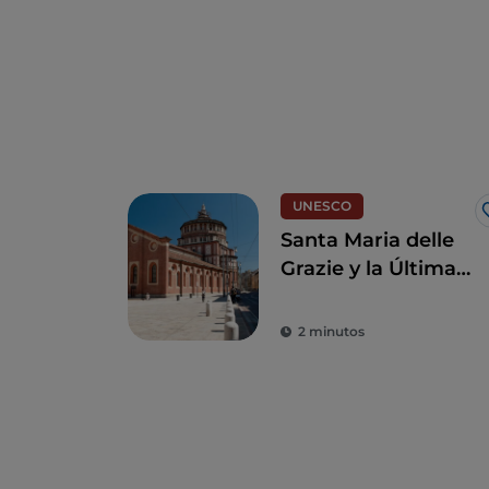
UNESCO
Santa Maria delle
Grazie y la Última
Cena de Leonardo,
joyas para revivir el
2 minutos
Renacimiento