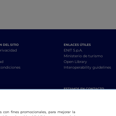
 DEL SITIO
ENLACES ÚTILES
privacidad
ENIT S.p.A.
Ministerio de turismo
ad
Open Library
condiciones
Interoperability guidelines
ESTAMOS EN CONTACTO
les con fines promocionales, para mejorar la