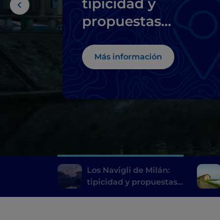
tipicidad y
propuestas
innovadoras de alt
cocina
Más información
Los Navigli de Milán:
tipicidad y propuestas
innovadoras de alta
cocina