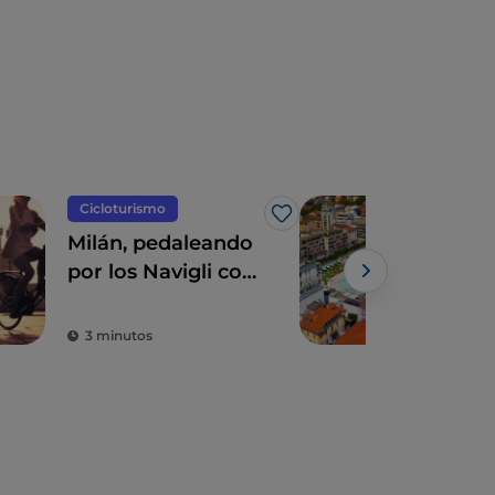
Cicloturismo
Arte
Me gusta
Milán, pedaleando
Los
por los Navigli con
Mist
Leonardo da Vinci
pis
excl
3 minutos
3 m
un o
ver
met