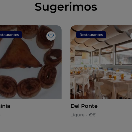
Sugerimos
staurantes
Restaurantes
Me gusta
inia
Del Ponte
e
Ligure - €€