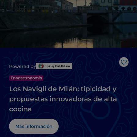
Me g
Powered by
Enogastronomía
Los Navigli de Milán: tipicidad y
propuestas innovadoras de alta
cocina
Más información