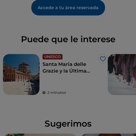
Accede a tu área reservada
Puede que le interese
UNESCO
Me gusta
Santa Maria delle
Grazie y la Última
Cena de Leonardo,
joyas para revivir el
Renacimiento
2 minutos
Sugerimos