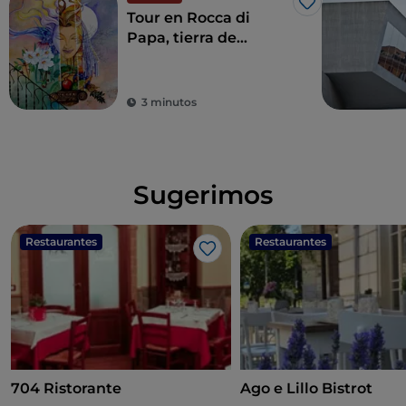
Me gusta
Tour en Rocca di
Papa, tierra de
historia centenaria y
leyendas
3 minutos
Sugerimos
Restaurantes
Restaurantes
Me gusta
704 Ristorante
Ago e Lillo Bistrot