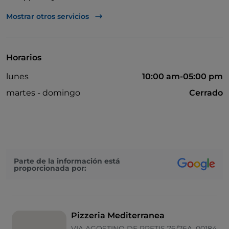
Para llevar
Mostrar otros servicios
Bancomat
Pago con Satispay
Horarios
lunes
10:00 am-05:00 pm
martes - domingo
Cerrado
Parte de la información está
proporcionada por:
Pizzeria Mediterranea
VIA AGOSTINO DE PRETIS 76/76A, 00184