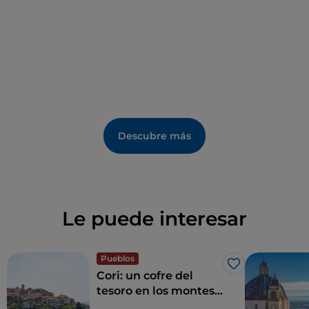
Stefano. El parque se compone de casi tres
hectáreas de bosque y un claro atravesado por un
camino de tierra que sube hasta la villa.
Qué comer e información práctica
La especialidad local es la Falia di Priverno, un pan
tradicional de la zona que obtuvo en 2023 una marca
Descubre más
colectiva geográfica y al que se dedica la fiesta «Falia
e Broccoletti» en febrero. Tampoco hay que perderse
la mozzarella y la carne de búfala.
Le puede interesar
Pueblos
Me gusta
Cori: un cofre del
tesoro en los montes
Lepinos