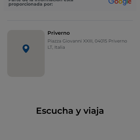
proporcionada por:
Italiano.
La plaza y el palacio convertido en museo
El centro gira en torno a la Piazza Giovanni XXIII,
Priverno
donde se encuentran el ayuntamiento y la catedral
Piazza Giovanni XXIII, 04015 Priverno
de Santa María de la Anunciación. Frente a la
LT, Italia
catedral, el Palazzo Guarini Antonelli tiene orígenes
medievales, pero alcanzó sus dimensiones actuales
en el siglo XVI. A principios del siglo XX, la familia
Antonelli mandó decorar las fachadas, obra de
Angelo Domenico Cives. Desde 2013 alberga el
museo arqueológico.
El castillo de San Martino
Escucha y viaja
En el campo, el castillo y parque de San Martino
fueron construidos a mediados del siglo XVI por el
cardenal Bartolomeo Gallio. Posteriormente pasaron
a los príncipes Borghese y en 1914 a la familia Di