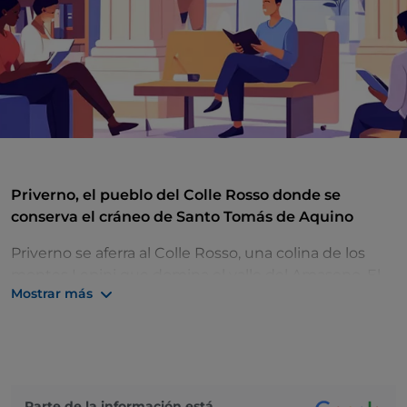
Priverno, el pueblo del Colle Rosso donde se
conserva el cráneo de Santo Tomás de Aquino
Priverno se aferra al Colle Rosso, una colina de los
montes Lepini que domina el valle del Amaseno. El
Mostrar más
núcleo medieval se dispone en forma de corona
alrededor de la cima, encerrado dentro de una
muralla con siete puertas de acceso. En la catedral se
conserva lo que se considera el cráneo de Santo
Tomás de Aquino, y el pueblo ostenta la «Bandiera
Arancione» (bandera naranja) del Touring Club
Parte de la información está