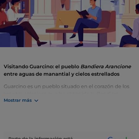
Visitando Guarcino: el pueblo
Bandiera Arancione
entre aguas de manantial y cielos estrellados
Guarcino es un pueblo situado en el corazón de los
montes Hérnicos que ha obtenido la
Bandiera
Mostrar más
Arancione
(bandera naranja) y es conocido
principalmente por el agua de sus manantiales y el
cielo de Campo Catino. Para quienes deseen visitar
Guarcino, la experiencia comienza entre sus
callejuelas medievales, donde cada portal de piedra
cuenta una historia. Es un lugar auténtico.
Parte de la información está