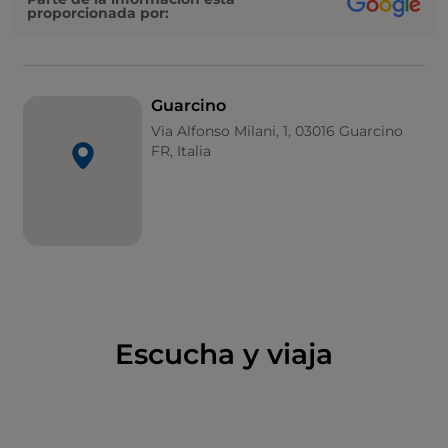
proporcionada por:
Un campanario único en el Lacio
Paseando por el pueblo se encuentra la iglesia de
San Miguel Arcángel. Su particularidad no reside
Guarcino
únicamente en el hecho de alzarse sobre los restos
Via Alfonso Milani, 1, 03016 Guarcino
de un antiguo templo romano, sino también en su
FR, Italia
espadaña, un campanario plano y calado del siglo XII.
Pocos saben que es el único ejemplo de este tipo
conservado en todo el Lacio.
El secreto del
amaretto
El Amaretto di Guarcino, producto tradicional, es un
dulce blando a base de almendras. La leyenda
Escucha y viaja
cuenta que la receta fue un regalo de un fraile de
paso, en agradecimiento por la hospitalidad recibida
de una familia del lugar. Un secreto guardado
durante siglos.