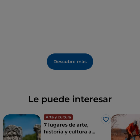
Imprescindible: beber un sorbo de agua de la
histórica Fonte dell'Acqua Filette, un manantial que
los romanos dedicaron a Venus. En verano, el
observatorio astronómico de Campo Catino abre sus
puertas al público para contemplar el cielo estrellado.
En cuanto a los sabores locales, además del
amaretto
, no hay que perderse el jamón de Guarcino,
un producto con denominación de origen protegida
Descubre más
(DOP).
Le puede interesar
Arte y cultura
Me gusta
7 lugares de arte,
historia y cultura a
una hora de Roma