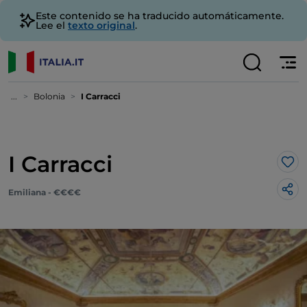
Este contenido se ha traducido automáticamente.
Lee el
texto original
.
...
Bolonia
I Carracci
I Carracci
Me 
Emiliana - €€€€