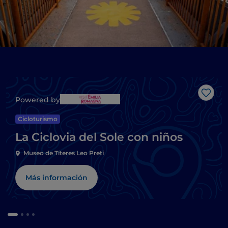
Me g
Powered by
Cicloturismo
La Ciclovia del Sole con niños
Museo de Títeres Leo Preti
Más información