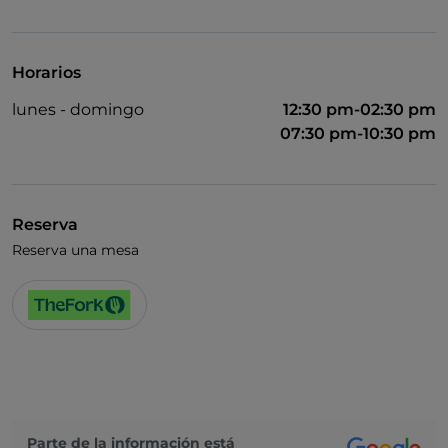
UnionPay via TheFork PAY
Visa
Horarios
Acceso para inválidos
lunes - domingo
12:30 pm-02:30 pm
Se admiten animales
07:30 pm-10:30 pm
Se habla inglés
Wi-Fi
Reserva
Reserva una mesa
Parte de la información está