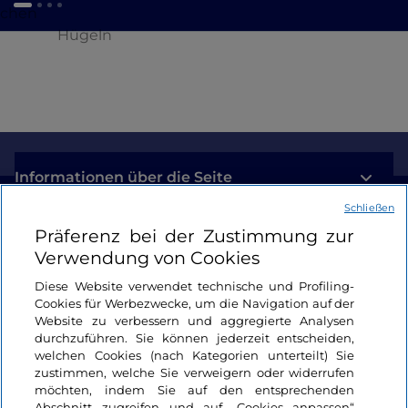
schen
Hügeln
Informationen über die Seite
Schließen
Nützliche Links
Präferenz bei der Zustimmung zur
Verwendung von Cookies
Login
Diese Website verwendet technische und Profiling-
Cookies für Werbezwecke, um die Navigation auf der
Bleiben wir in Kontakt
Website zu verbessern und aggregierte Analysen
durchzuführen. Sie können jederzeit entscheiden,
welchen Cookies (nach Kategorien unterteilt) Sie
zustimmen, welche Sie verweigern oder widerrufen
möchten, indem Sie auf den entsprechenden
Abschnitt zugreifen und auf „Cookies anpassen“