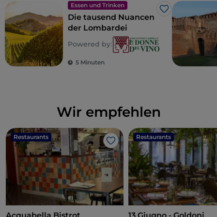
Essen und Trinken
Like
Die tausend Nuancen
der Lombardei
Powered by:
5 Minuten
Wir empfehlen
Restaurants
Restaurants
Like
Acquabella Bistrot
13 Giugno - Goldoni